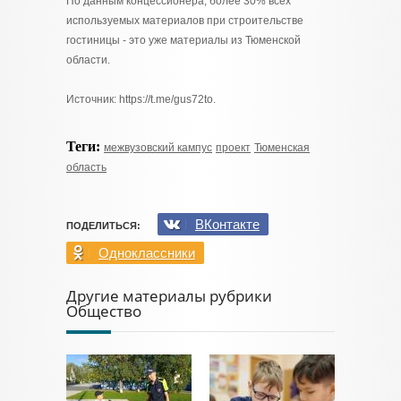
По данным концессионера, более 30% всех
используемых материалов при строительстве
гостиницы - это уже материалы из Тюменской
области.
Источник: https://t.me/gus72to.
Теги:
межвузовский кампус
проект
Тюменская
область
ВКонтакте
ПОДЕЛИТЬСЯ:
Одноклассники
Другие материалы рубрики
Общество