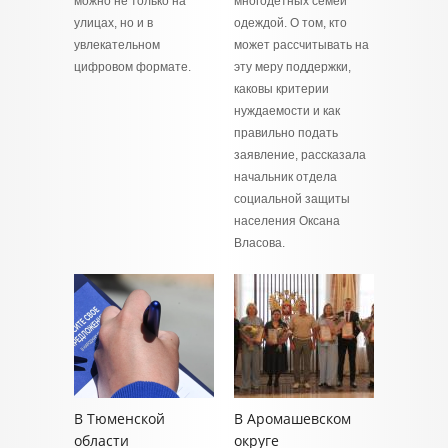
можно не только на
многодетных семей
улицах, но и в
одеждой. О том, кто
увлекательном
может рассчитывать на
цифровом формате.
эту меру поддержки,
каковы критерии
нуждаемости и как
правильно подать
заявление, рассказала
начальник отдела
социальной защиты
населения Оксана
Власова.
В Тюменской
В Аромашевском
области
округе