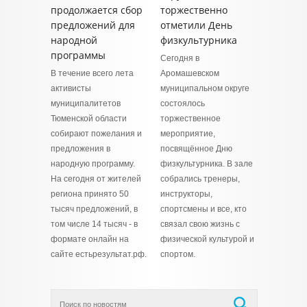
продолжается сбор
торжественно
предложений для
отметили День
народной
физкультурника
программы
Сегодня в
В течение всего лета
Аромашевском
активисты
муниципальном округе
муниципалитетов
состоялось
Тюменской области
торжественное
собирают пожелания и
мероприятие,
предложения в
посвящённое Дню
народную программу.
физкультурника. В зале
На сегодня от жителей
собрались тренеры,
региона принято 50
инструкторы,
тысяч предложений, в
спортсмены и все, кто
том числе 14 тысяч - в
связал свою жизнь с
формате онлайн на
физической культурой и
сайте естьрезультат.рф.
спортом.