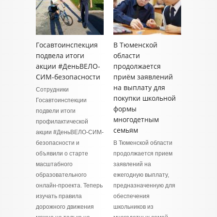
Госавтоинспекция
В Тюменской
подвела итоги
области
акции #ДеньВЕЛО-
продолжается
СИМ-безопасности
приём заявлений
на выплату для
Сотрудники
покупки школьной
Госавтоинспекции
формы
подвели итоги
многодетным
профилактической
семьям
акции #ДеньВЕЛО-СИМ-
безопасности и
В Тюменской области
объявили о старте
продолжается прием
масштабного
заявлений на
образовательного
ежегодную выплату,
онлайн-проекта. Теперь
предназначенную для
изучать правила
обеспечения
дорожного движения
школьников из