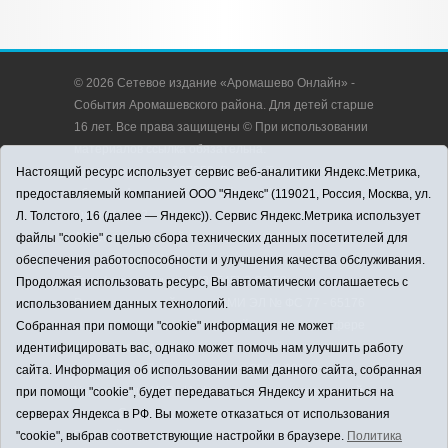
© 2026 Сетевое издание «Аромашево Онлайн» -
События Аромашевского района. Для детей старше
16 лет. Все права защищены © При использовании
материалов ссылка обязательна.
Адрес редакции: 627350, Россия, Тюменская
Настоящий ресурс использует сервис веб-аналитики Яндекс.Метрика,
область, Аромашевский район, с. Аромашево, ул.
предоставляемый компанией ООО "Яндекс" (119021, Россия, Москва, ул.
Кирова, д. 13.
Л. Толстого, 16 (далее — Яндекс)). Сервис Яндекс.Метрика использует
Адрес электронной почты редакции:
файлы "cookie" с целью сбора технических данных посетителей для
strudu72@obl72.ru
обеспечения работоспособности и улучшения качества обслуживания.
Телефон редакции: 8 (34545) 2-30-58
Продолжая использовать ресурс, Вы автоматически соглашаетесь с
Регистрационный номер СМИ ЭЛ № ФС 77 - 65176
использованием данных технологий.
выдано Федеральной службой по надзору в сфере
Собранная при помощи "cookie" информация не может
связи, информационных технологий и массовых
идентифицировать вас, однако может помочь нам улучшить работу
коммуникаций (Роскомнадзор) 28.03.2016 г.
сайта. Информация об использовании вами данного сайта, собранная
Учредитель: АНО «Информационно-издательский
при помощи "cookie", будет передаваться Яндексу и храниться на
центр «Слава труду».
серверах Яндекса в РФ. Вы можете отказаться от использования
Главный редактор: А.Н. Барабанщиков
"cookie", выбрав соответствующие настройки в браузере.
Политика