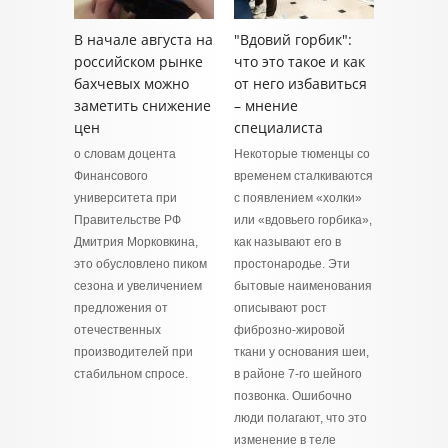
В начале августа на
"Вдовий горбик":
российском рынке
что это такое и как
бахчевых можно
от него избавиться
заметить снижение
– мнение
цен
специалиста
о словам доцента
Некоторые тюменцы со
Финансового
временем сталкиваются
университета при
с появлением «холки»
Правительстве РФ
или «вдовьего горбика»,
Дмитрия Морковкина,
как называют его в
это обусловлено пиком
простонародье. Эти
сезона и увеличением
бытовые наименования
предложения от
описывают рост
отечественных
фиброзно‑жировой
производителей при
ткани у основания шеи,
стабильном спросе.
в районе 7‑го шейного
позвонка. Ошибочно
люди полагают, что это
изменение в теле