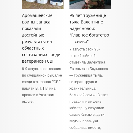
Аромашевские
95 лет труженице
воины запаса
тыла Валентине
показали
Бадьяновой:
достойные
"Главное богатство
результаты на
— семья"
областных
7 августа свой 95-
состязаниях среди
летний юбилей
ветеранов ГСВГ
отметила Валентина
8-9 августа состязания
Евгеньевна Бадьянова
по смешанной рыбалке
— труженица тыла,
среди ветеранов ГСВГ
ветеран труда и
памяти В.П. Пучина
хранительница
прошли в Уватском
большой семьи. В этот
округе.
праздничный день
юбиляршу окружили
самые близкие: дети,
внуки и правнуки
собрались вместе,