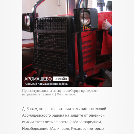
При заступлении на смену огенеборцы проверяют
исправность техники. | Фото автора.
Добавим, что на территории сельских поселений
Аромашевскоого района на защите от огненной
стихии стоят четыре поста (в Малоскаредном,
Новоберезовке, Малиновке, Русаково), которые