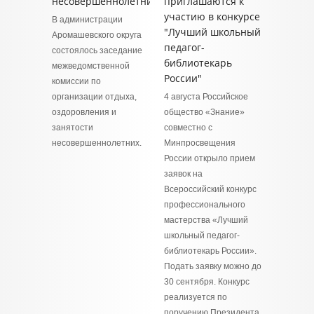
несовершеннолетних
приглашаются к
участию в конкурсе
В администрации
"Лучший школьный
Аромашевского округа
педагог-
состоялось заседание
библиотекарь
межведомственной
России"
комиссии по
организации отдыха,
4 августа Российское
оздоровления и
общество «Знание»
занятости
совместно с
несовершеннолетних.
Минпросвещения
России открыло прием
заявок на
Всероссийский конкурс
профессионального
мастерства «Лучший
школьный педагог-
библиотекарь России».
Подать заявку можно до
30 сентября. Конкурс
реализуется по
поручению Президента