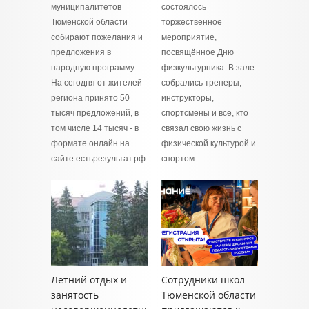
муниципалитетов
состоялось
Тюменской области
торжественное
собирают пожелания и
мероприятие,
предложения в
посвящённое Дню
народную программу.
физкультурника. В зале
На сегодня от жителей
собрались тренеры,
региона принято 50
инструкторы,
тысяч предложений, в
спортсмены и все, кто
том числе 14 тысяч - в
связал свою жизнь с
формате онлайн на
физической культурой и
сайте естьрезультат.рф.
спортом.
Летний отдых и
Сотрудники школ
занятость
Тюменской области