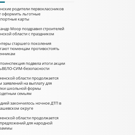
нские родители первоклассников
т оформить льготные
спортные карты
сандр Моор поздравил строителей
нской области с праздником
нтеры старшего поколения
гают тюменцам противостоять
нникам
втоинспекция подвела итоги акции
ьВЕЛО-СИМ-безопасности
менской области продолжается
м заявлений на выплату для
пки школьной формы
одетным семьям
едией закончилось ночное ДТП в
ашевском округе
менской области продолжается
 предложений для народной
раммы