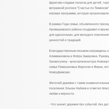
фруктово-сладкая палатка для детей, тор
витражной росписи "Счастье по-Тюменски
игровая программа, которую организовали
В рамках Года семьи, объявленного прези
Аромашевского района поздравил и вручи
для односельчан, для молодого поколения,
ценностей и традиций.
Благодарственным письмом награждены с
Алимжановича и Флёра Закировна. Руково
Хисматулину - культорганизатора Новоюрт
семье Рамазановых Марселю и Фирае, кото
Новоуфимская.
Жителей деревни с таким знаменательным
поселения Эльхан Набиев и отметил благ
любви и верности.
- Что значит деревня без событий, без да