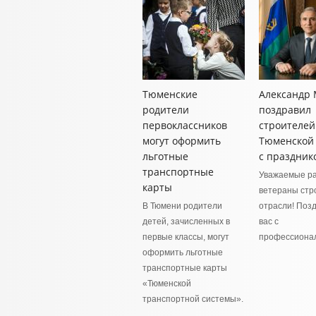
Тюменские
Александр
родители
поздравил
первоклассников
строителей
могут оформить
Тюменской 
льготные
с праздник
транспортные
Уважаемые ра
карты
ветераны стр
В Тюмени родители
отрасли! Поз
детей, зачисленных в
вас с
первые классы, могут
профессиона
оформить льготные
транспортные карты
«Тюменской
транспортной системы».