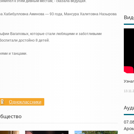
прикипел к этим дивным местам, - сказала ведущая.
за Хабибулловна Аминова — 93 года, Мансура Халитовна Назырова
Вид
льфии Вагаповых, которые стали любящими и заботливыми
Воспитали достойно 8 детей.
нями и танцами.
Узнал
13.11.
Одноклассники
Ауд
Общество
07.0
Аром