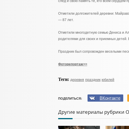
след и свою память те, кто всем сердцем 
Отметили долгожителей деревни: Майрав
— 87 лет.
Отметили многодетную семью Дениса и А
родителями для своих и приемных детей. 
Праздник был сопровожден веселыми пес
Фоторепортаж>>
Теги:
деревня
праздник
юбилей
ВКонтакте
ПОДЕЛИТЬСЯ:
Другие материалы рубрики 