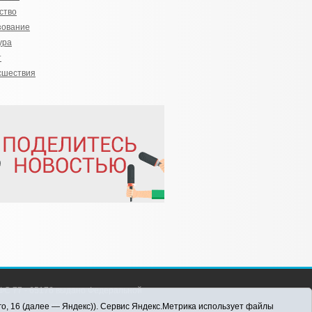
ство
зование
ура
т
сшествия
С 77 - 65176 выдано Федеральной
 информационных технологий и массовых
го, 16 (далее — Яндекс)). Сервис Яндекс.Метрика использует файлы