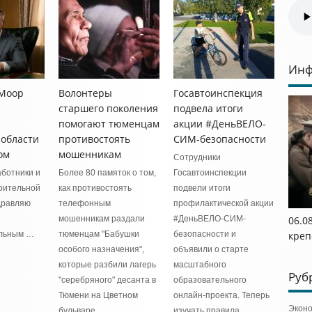
Инф
 Моор
Волонтеры
Госавтоинспекция
старшего поколения
подвела итоги
помогают тюменцам
акции #ДеньВЕЛО-
области
противостоять
СИМ-безопасности
ом
мошенникам
Сотрудники
ботники и
Более 80 памяток о том,
Госавтоинспекции
оительной
как противостоять
подвели итоги
дравляю
телефонным
профилактической акции
мошенникам раздали
#ДеньВЕЛО-СИМ-
06.0
льным …
тюменцам "Бабушки
безопасности и
креп
особого назначения",
объявили о старте
которые разбили лагерь
масштабного
Руб
"серебряного" десанта в
образовательного
Тюмени на Цветном
онлайн-проекта. Теперь
Экон
бульваре.
изучать правила