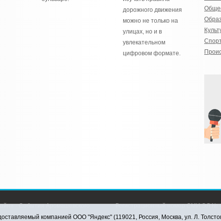
Обще
дорожного движения
Обра
можно не только на
Культ
улицах, но и в
Спор
увлекательном
Прои
цифровом формате.
айн» - События Аромашевского
Регистрационный номер СМИ ЭЛ № Ф
рава защищены © При использовании
службой по надзору в сфере связи,
оставляемый компанией ООО "Яндекс" (119021, Россия, Москва, ул. Л. Толсто