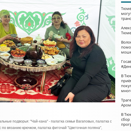
Тюме
могу
тран
Алек
Тюме
Воло
помо
моше
Госа
#Ден
В Тю
приё
поку
мног
Траг
Аром
В Тю
сбор
ьные подворья: "Чай-хана" - палатка семьи Вагаповых, палатка с
прог
с по вязанию крючком, палатка фиточай "Цветочная поляна",