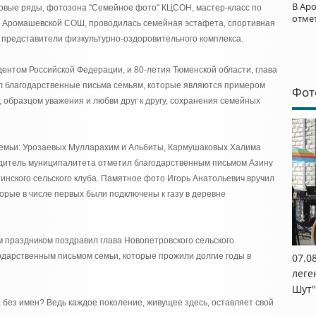
В Ар
говые ряды, фотозона "Семейное фото" КЦСОН, мастер-класс по
отме
" Аромашевской СОШ, проводилась семейная эстафета, спортивная
 представители физкультурно-оздоровительного комплекса.
дентом Российской Федерации, и 80-летия Тюменской области, глава
л благодарственные письма семьям, которые являются примером
Фот
 образцом уважения и любви друг к другу, сохранения семейных
емьи: Урозаевых Мулларахим и Альбиты, Кармушаковых Халима
дитель муниципалитета отметил благодарственным письмом Азину
инского сельского клуба. Памятное фото Игорь Анатольевич вручил
рые в числе первых были подключены к газу в деревне
 праздником поздравил глава Новопетровского сельского
одарственным письмом семьи, которые прожили долгие годы в
07.0
леге
Шут"
т, без имен? Ведь каждое поколение, живущее здесь, оставляет свой