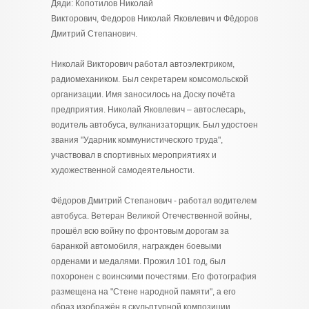
Дяди: Копотилов Николай
Викторович, Федоров Николай Яковлевич и Фёдоров
Дмитрий Степанович.
Николай Викторович работал автоэлектриком,
радиомехаником. Был секретарем комсомольской
организации. Имя заносилось на Доску почёта
предприятия. Николай Яковлевич – автослесарь,
водитель автобуса, вулканизаторщик. Был удостоен
звания "Ударник коммунистического труда",
участвовал в спортивных мероприятиях и
художественной самодеятельности.
Фёдоров Дмитрий Степанович - работал водителем
автобуса. Ветеран Великой Отечественной войны,
прошёл всю войну по фронтовым дорогам за
баранкой автомобиля, награжден боевыми
орденами и медалями. Прожил 101 год, был
похоронен с воинскими почестями. Его фотография
размещена на "Стене народной памяти", а его
образ изображён в скульптурной композиции