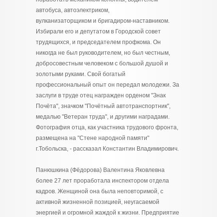
автобуса, автоэлектриком,
вулканизаторщиком и бригадиром-наставником.
Избирали его и депутатом в Городской совет
трудящихся, и председателем профкома. Он
никогда не был руководителем, но был честным,
добросовестным человеком с большой душой и
золотыми руками. Свой богатый
профессиональный опыт он передал молодежи. За
заслуги в труде отец награжден орденом "Знак
Почёта", значком "Почётный автотранспортник",
медалью "Ветеран труда", и другими наградами.
Фотография отца, как участника трудового фронта,
размещена на "Стене народной памяти"
г.Тобольска, - рассказал Константин Владимирович.
Панюшкина (Фёдорова) Валентина Яковлевна
более 27 лет проработала инспектором отдела
кадров. Женщиной она была неповторимой, с
активной жизненной позицией, неугасаемой
энергией и огромной жаждой к жизни. Предприятие