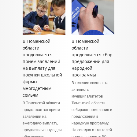
В Тюменской
В Тюменской
области
области
продолжается
продолжается сбор
приём заявлений
предложений для
на выплату для
народной
покупки школьной
программы
формы
В течение всего лета
многодетным
активисты
семьям
муниципалитетов
В Тюменской области
Тюменской области
продолжается прием
собирают пожелания и
заявлений на
предложения в
ежегодную выплату,
народную программу.
предназначенную для
На сегодня от жителей
обеспечения
региона принято 50