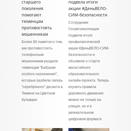
старшего
подвела итоги
поколения
акции #ДеньВЕЛО-
помогают
СИМ-безопасности
тюменцам
Сотрудники
противостоять
Госавтоинспекции
мошенникам
подвели итоги
Более 80 памяток о том,
профилактической
как противостоять
акции #ДеньВЕЛО-СИМ-
телефонным
безопасности и
мошенникам раздали
объявили о старте
тюменцам "Бабушки
масштабного
особого назначения",
образовательного
которые разбили лагерь
онлайн-проекта. Теперь
"серебряного" десанта в
изучать правила
Тюмени на Цветном
дорожного движения
бульваре.
можно не только на
улицах, но и в
увлекательном
цифровом формате.