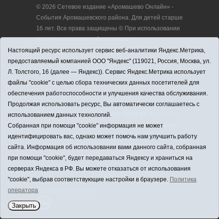
© 2026 Сетевое издание «Аромашево Онлайн» -
События Аромашевского района. Для детей старше
16 лет. Все права защищены © При использовании
материалов ссылка обязательна.
Адрес редакции: 627350, Россия, Тюменская
Настоящий ресурс использует сервис веб-аналитики Яндекс.Метрика,
область, Аромашевский район, с. Аромашево, ул.
предоставляемый компанией ООО "Яндекс" (119021, Россия, Москва, ул.
Кирова, д. 13.
Л. Толстого, 16 (далее — Яндекс)). Сервис Яндекс.Метрика использует
Адрес электронной почты редакции:
файлы "cookie" с целью сбора технических данных посетителей для
strudu72@obl72.ru
обеспечения работоспособности и улучшения качества обслуживания.
Телефон редакции: 8 (34545) 2-30-58
Продолжая использовать ресурс, Вы автоматически соглашаетесь с
Регистрационный номер СМИ ЭЛ № ФС 77 - 65176
использованием данных технологий.
выдано Федеральной службой по надзору в сфере
Собранная при помощи "cookie" информация не может
связи, информационных технологий и массовых
идентифицировать вас, однако может помочь нам улучшить работу
коммуникаций (Роскомнадзор) 28.03.2016 г.
сайта. Информация об использовании вами данного сайта, собранная
Учредитель: АНО «Информационно-издательский
при помощи "cookie", будет передаваться Яндексу и храниться на
центр «Слава труду».
серверах Яндекса в РФ. Вы можете отказаться от использования
Главный редактор: А.Н. Барабанщиков
"cookie", выбрав соответствующие настройки в браузере.
Политика
Политика оператора
оператора
Закрыть