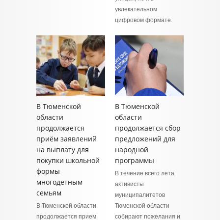
увлекательном
цифровом формате.
В Тюменской
В Тюменской
области
области
продолжается
продолжается сбор
приём заявлений
предложений для
на выплату для
народной
покупки школьной
программы
формы
В течение всего лета
многодетным
активисты
семьям
муниципалитетов
В Тюменской области
Тюменской области
продолжается прием
собирают пожелания и