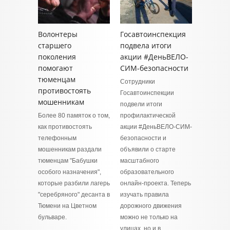
Волонтеры
Госавтоинспекция
старшего
подвела итоги
поколения
акции #ДеньВЕЛО-
помогают
СИМ-безопасности
тюменцам
Сотрудники
противостоять
Госавтоинспекции
мошенникам
подвели итоги
Более 80 памяток о том,
профилактической
как противостоять
акции #ДеньВЕЛО-СИМ-
телефонным
безопасности и
мошенникам раздали
объявили о старте
тюменцам "Бабушки
масштабного
особого назначения",
образовательного
которые разбили лагерь
онлайн-проекта. Теперь
"серебряного" десанта в
изучать правила
Тюмени на Цветном
дорожного движения
бульваре.
можно не только на
улицах, но и в