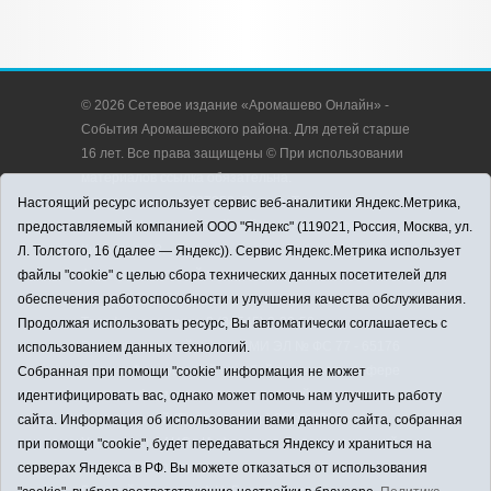
© 2026 Сетевое издание «Аромашево Онлайн» -
События Аромашевского района. Для детей старше
16 лет. Все права защищены © При использовании
материалов ссылка обязательна.
Адрес редакции: 627350, Россия, Тюменская
Настоящий ресурс использует сервис веб-аналитики Яндекс.Метрика,
область, Аромашевский район, с. Аромашево, ул.
предоставляемый компанией ООО "Яндекс" (119021, Россия, Москва, ул.
Кирова, д. 13.
Л. Толстого, 16 (далее — Яндекс)). Сервис Яндекс.Метрика использует
Адрес электронной почты редакции:
файлы "cookie" с целью сбора технических данных посетителей для
strudu72@obl72.ru
обеспечения работоспособности и улучшения качества обслуживания.
Телефон редакции: 8 (34545) 2-30-58
Продолжая использовать ресурс, Вы автоматически соглашаетесь с
Регистрационный номер СМИ ЭЛ № ФС 77 - 65176
использованием данных технологий.
выдано Федеральной службой по надзору в сфере
Собранная при помощи "cookie" информация не может
связи, информационных технологий и массовых
идентифицировать вас, однако может помочь нам улучшить работу
коммуникаций (Роскомнадзор) 28.03.2016 г.
сайта. Информация об использовании вами данного сайта, собранная
Учредитель: АНО «Информационно-издательский
при помощи "cookie", будет передаваться Яндексу и храниться на
центр «Слава труду».
серверах Яндекса в РФ. Вы можете отказаться от использования