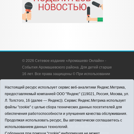
© 2026 Сетевое издание «Аромашево Онлайн» -
События Аромашевского района. Для детей старше
16 лет. Все права защищены © При использовании
материалов ссылка обязательна.
Адрес редакции: 627350, Россия, Тюменская
Настоящий ресурс использует сервис веб-аналитики Яндекс.Метрика,
область, Аромашевский район, с. Аромашево, ул.
предоставляемый компанией ООО "Яндекс" (119021, Россия, Москва, ул.
Кирова, д. 13.
Л. Толстого, 16 (далее — Яндекс)). Сервис Яндекс.Метрика использует
Адрес электронной почты редакции:
файлы "cookie" с целью сбора технических данных посетителей для
strudu72@obl72.ru
обеспечения работоспособности и улучшения качества обслуживания.
Телефон редакции: 8 (34545) 2-30-58
Продолжая использовать ресурс, Вы автоматически соглашаетесь с
Регистрационный номер СМИ ЭЛ № ФС 77 - 65176
использованием данных технологий.
выдано Федеральной службой по надзору в сфере
Собранная при помощи "cookie" информация не может