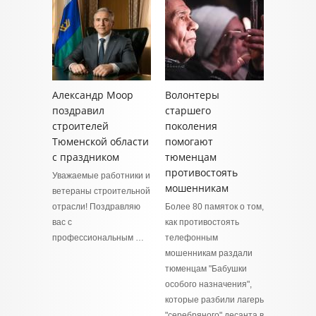
Александр Моор
Волонтеры
поздравил
старшего
строителей
поколения
Тюменской области
помогают
с праздником
тюменцам
противостоять
Уважаемые работники и
мошенникам
ветераны строительной
отрасли! Поздравляю
Более 80 памяток о том,
вас с
как противостоять
профессиональным …
телефонным
мошенникам раздали
тюменцам "Бабушки
особого назначения",
которые разбили лагерь
"серебряного" десанта в