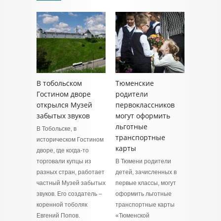
В тобольском
Тюменские
Гостином дворе
родители
открылся Музей
первоклассников
забытых звуков
могут оформить
льготные
В Тобольске, в
транспортные
историческом Гостином
карты
дворе, где когда-то
торговали купцы из
В Тюмени родители
разных стран, работает
детей, зачисленных в
частный Музей забытых
первые классы, могут
звуков. Его создатель –
оформить льготные
коренной тоболяк
транспортные карты
Евгений Попов.
«Тюменской