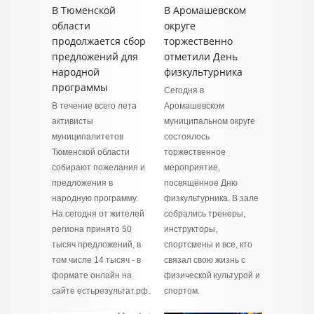
В Тюменской
В Аромашевском
области
округе
продолжается сбор
торжественно
предложений для
отметили День
народной
физкультурника
программы
Сегодня в
В течение всего лета
Аромашевском
активисты
муниципальном округе
муниципалитетов
состоялось
Тюменской области
торжественное
собирают пожелания и
мероприятие,
предложения в
посвящённое Дню
народную программу.
физкультурника. В зале
На сегодня от жителей
собрались тренеры,
региона принято 50
инструкторы,
тысяч предложений, в
спортсмены и все, кто
том числе 14 тысяч - в
связал свою жизнь с
формате онлайн на
физической культурой и
сайте естьрезультат.рф.
спортом.