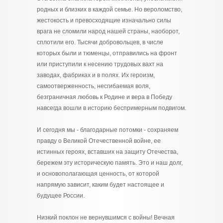
родных и близких в каждой семье. Но вероломство,
жестокость и превосходящие изначально силы
врага не сломили народ нашей страны, наоборот,
сплотили его. Тысячи добровольцев, в числе
которых были и тюменцы, отправились на фронт
или приступили к несению трудовых вахт на
заводах, фабриках и в полях. Их героизм,
самоотверженность, несгибаемая воля,
безграничная любовь к Родине и вера в Победу
навсегда вошли в историю беспримерным подвигом.
И сегодня мы - благодарные потомки - сохраняем
правду о Великой Отечественной войне, ее
истинных героях, вставших на защиту Отечества,
бережем эту историческую память. Это и наш долг,
и основополагающая ценность, от которой
напрямую зависит, каким будет настоящее и
будущее России.
Низкий поклон не вернувшимся с войны! Вечная