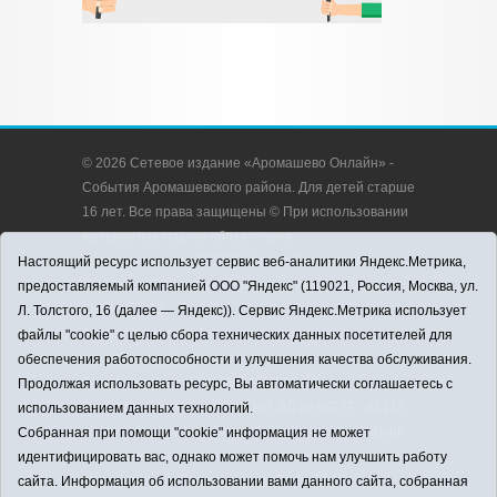
© 2026 Сетевое издание «Аромашево Онлайн» -
События Аромашевского района. Для детей старше
16 лет. Все права защищены © При использовании
материалов ссылка обязательна.
Адрес редакции: 627350, Россия, Тюменская
Настоящий ресурс использует сервис веб-аналитики Яндекс.Метрика,
область, Аромашевский район, с. Аромашево, ул.
предоставляемый компанией ООО "Яндекс" (119021, Россия, Москва, ул.
Кирова, д. 13.
Л. Толстого, 16 (далее — Яндекс)). Сервис Яндекс.Метрика использует
Адрес электронной почты редакции:
файлы "cookie" с целью сбора технических данных посетителей для
strudu72@obl72.ru
обеспечения работоспособности и улучшения качества обслуживания.
Телефон редакции: 8 (34545) 2-30-58
Продолжая использовать ресурс, Вы автоматически соглашаетесь с
Регистрационный номер СМИ ЭЛ № ФС 77 - 65176
использованием данных технологий.
выдано Федеральной службой по надзору в сфере
Собранная при помощи "cookie" информация не может
связи, информационных технологий и массовых
идентифицировать вас, однако может помочь нам улучшить работу
коммуникаций (Роскомнадзор) 28.03.2016 г.
сайта. Информация об использовании вами данного сайта, собранная