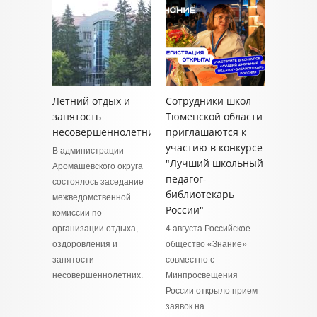
Летний отдых и
Сотрудники школ
занятость
Тюменской области
несовершеннолетних
приглашаются к
участию в конкурсе
В администрации
"Лучший школьный
Аромашевского округа
педагог-
состоялось заседание
библиотекарь
межведомственной
России"
комиссии по
организации отдыха,
4 августа Российское
оздоровления и
общество «Знание»
занятости
совместно с
несовершеннолетних.
Минпросвещения
России открыло прием
заявок на