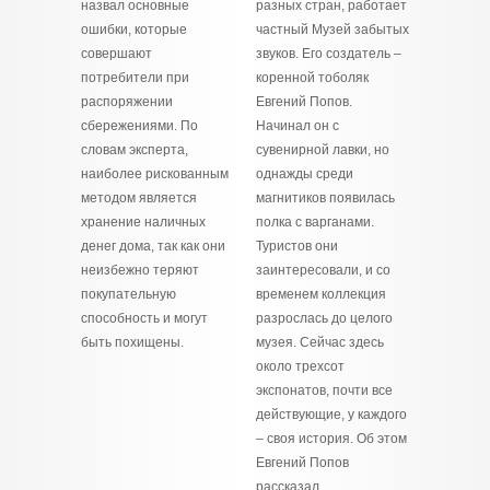
назвал основные
разных стран, работает
ошибки, которые
частный Музей забытых
совершают
звуков. Его создатель –
потребители при
коренной тоболяк
распоряжении
Евгений Попов.
сбережениями. По
Начинал он с
словам эксперта,
сувенирной лавки, но
наиболее рискованным
однажды среди
методом является
магнитиков появилась
хранение наличных
полка с варганами.
денег дома, так как они
Туристов они
неизбежно теряют
заинтересовали, и со
покупательную
временем коллекция
способность и могут
разрослась до целого
быть похищены.
музея. Сейчас здесь
около трехсот
экспонатов, почти все
действующие, у каждого
– своя история. Об этом
Евгений Попов
рассказал