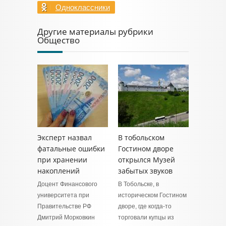
Одноклассники
Другие материалы рубрики
Общество
Эксперт назвал
В тобольском
фатальные ошибки
Гостином дворе
при хранении
открылся Музей
накоплений
забытых звуков
Доцент Финансового
В Тобольске, в
университета при
историческом Гостином
Правительстве РФ
дворе, где когда-то
Дмитрий Морковкин
торговали купцы из