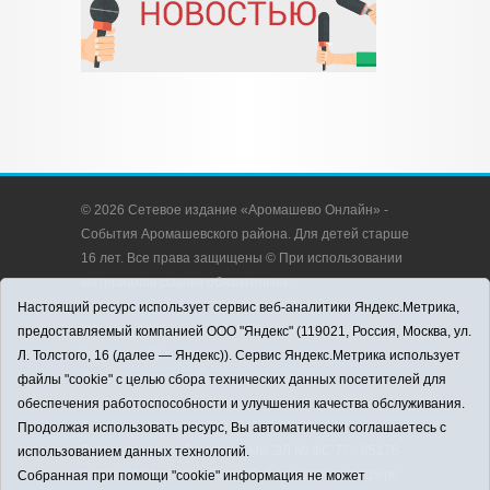
© 2026 Сетевое издание «Аромашево Онлайн» -
События Аромашевского района. Для детей старше
16 лет. Все права защищены © При использовании
материалов ссылка обязательна.
Адрес редакции: 627350, Россия, Тюменская
Настоящий ресурс использует сервис веб-аналитики Яндекс.Метрика,
область, Аромашевский район, с. Аромашево, ул.
предоставляемый компанией ООО "Яндекс" (119021, Россия, Москва, ул.
Кирова, д. 13.
Л. Толстого, 16 (далее — Яндекс)). Сервис Яндекс.Метрика использует
Адрес электронной почты редакции:
файлы "cookie" с целью сбора технических данных посетителей для
strudu72@obl72.ru
обеспечения работоспособности и улучшения качества обслуживания.
Телефон редакции: 8 (34545) 2-30-58
Продолжая использовать ресурс, Вы автоматически соглашаетесь с
Регистрационный номер СМИ ЭЛ № ФС 77 - 65176
использованием данных технологий.
выдано Федеральной службой по надзору в сфере
Собранная при помощи "cookie" информация не может