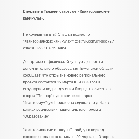
Впервые в Тюмени стартуют «Кванторианские
каникулы».
Не хочешь читать? Слушай подкаст о
"Кванторианских каникулах"
https://vk.com/dfksdo72?
w=wall-128001026_4064
Департамент физической культуры, спорта и
дополнительного образования Тюменской области
сообщает, что открытие нового регионального
проекта состоится 29 марта в 14.00 часов в
структурном подразделении Дворца творчества и
спорта "Пионер" в детском технопарке
"Кванториум" (ул.Геологоразведчиков пр-д, 6а) в
рамках реализации национального проекта
"Образование".
"Кванторианские каникулы" пройдут в период
весенних школьных каникул с 29 марта по 3 апреля