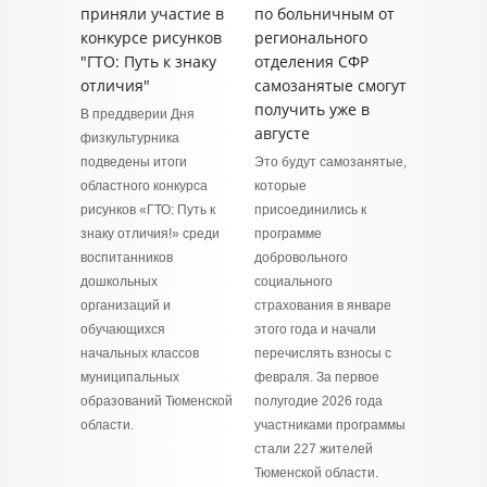
приняли участие в
по больничным от
конкурсе рисунков
регионального
"ГТО: Путь к знаку
отделения СФР
отличия"
самозанятые смогут
получить уже в
В преддверии Дня
августе
физкультурника
подведены итоги
Это будут самозанятые,
областного конкурса
которые
рисунков «ГТО: Путь к
присоединились к
знаку отличия!» среди
программе
воспитанников
добровольного
дошкольных
социального
организаций и
страхования в январе
обучающихся
этого года и начали
начальных классов
перечислять взносы с
муниципальных
февраля. За первое
образований Тюменской
полугодие 2026 года
области.
участниками программы
стали 227 жителей
Тюменской области.