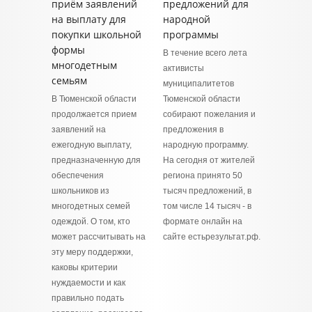
приём заявлений
предложений для
на выплату для
народной
покупки школьной
программы
формы
В течение всего лета
многодетным
активисты
семьям
муниципалитетов
В Тюменской области
Тюменской области
продолжается прием
собирают пожелания и
заявлений на
предложения в
ежегодную выплату,
народную программу.
предназначенную для
На сегодня от жителей
обеспечения
региона принято 50
школьников из
тысяч предложений, в
многодетных семей
том числе 14 тысяч - в
одеждой. О том, кто
формате онлайн на
может рассчитывать на
сайте естьрезультат.рф.
эту меру поддержки,
каковы критерии
нуждаемости и как
правильно подать