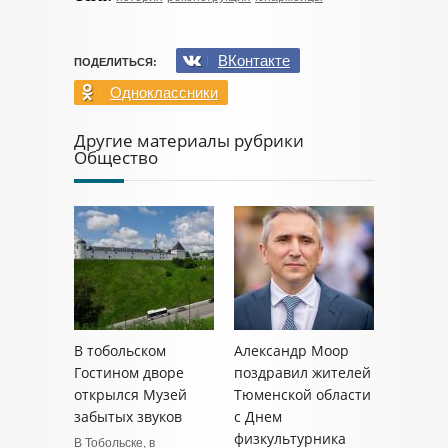
ВКонтакте
ПОДЕЛИТЬСЯ:
Одноклассники
Другие материалы рубрики
Общество
В тобольском
Александр Моор
Гостином дворе
поздравил жителей
открылся Музей
Тюменской области
забытых звуков
с Днем
физкультурника
В Тобольске, в