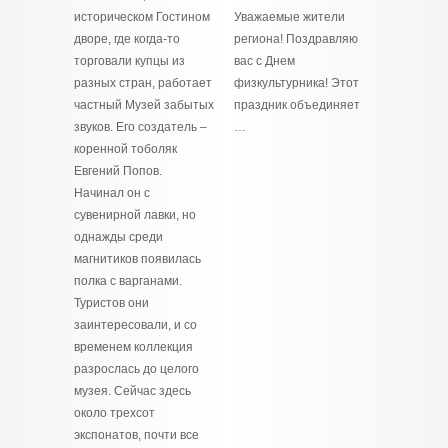
историческом Гостином
Уважаемые жители
дворе, где когда-то
региона! Поздравляю
торговали купцы из
вас с Днем
разных стран, работает
физкультурника! Этот
частный Музей забытых
праздник объединяет
звуков. Его создатель –
…
коренной тоболяк
Евгений Попов.
Начинал он с
сувенирной лавки, но
однажды среди
магнитиков появилась
полка с варганами.
Туристов они
заинтересовали, и со
временем коллекция
разрослась до целого
музея. Сейчас здесь
около трехсот
экспонатов, почти все