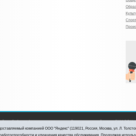
Обще
Обра
Культ
Спор
Прои
айн» - События Аромашевского
Регистрационный номер СМИ ЭЛ № Ф
рава защищены © При использовании
службой по надзору в сфере связи,
оставляемый компанией ООО "Яндекс" (119021, Россия, Москва, ул. Л. Толсто
коммуникаций (Роскомнадзор) 28.03.2
я работоспособности и улучшения качества обслуживания. Продолжая использ