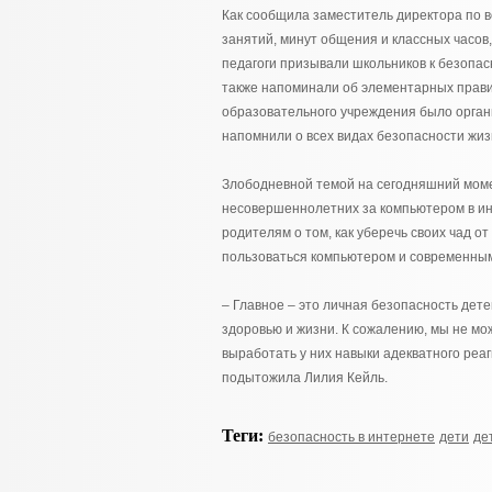
Как сообщила заместитель директора по в
занятий, минут общения и классных часов
педагоги призывали школьников к безопасн
также напоминали об элементарных прави
образовательного учреждения было орган
напомнили о всех видах безопасности жи
Злободневной темой на сегодняшний мом
несовершеннолетних за компьютером в инт
родителям о том, как уберечь своих чад о
пользоваться компьютером и современны
– Главное – это личная безопасность дет
здоровью и жизни. К сожалению, мы не мо
выработать у них навыки адекватного реа
подытожила Лилия Кейль.
Теги:
безопасность в интернете
дети
де