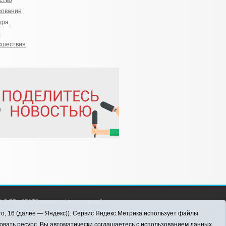
ство
зование
ура
т
сшествия
С 77 - 65176 выдано Федеральной
 информационных технологий и массовых
го, 16 (далее — Яндекс)). Сервис Яндекс.Метрика использует файлы
016 г.
овать ресурс, Вы автоматически соглашаетесь с использованием данных