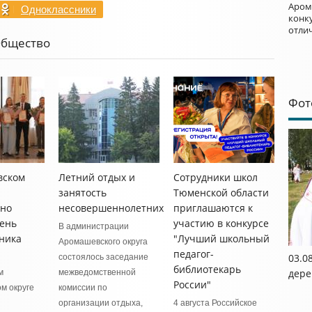
Аром
Одноклассники
конку
отли
Общество
Фот
вском
Летний отдых и
Сотрудники школ
занятость
Тюменской области
нно
несовершеннолетних
приглашаются к
ень
участию в конкурсе
В администрации
ника
"Лучший школьный
Аромашевского округа
педагог-
03.0
состоялось заседание
библиотекарь
дере
м
межведомственной
России"
м округе
комиссии по
организации отдыха,
4 августа Российское