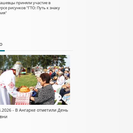
ашевцы приняли участие в
рсе рисунков "ГТО: Путь к знаку
чия"
о
8.2026 - В Ангарке отметили День
вни