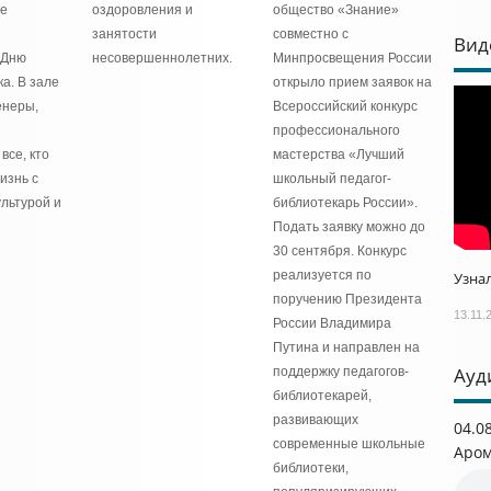
ое
оздоровления и
общество «Знание»
занятости
совместно с
Вид
 Дню
несовершеннолетних.
Минпросвещения России
а. В зале
открыло прием заявок на
енеры,
Всероссийский конкурс
профессионального
все, кто
мастерства «Лучший
изнь с
школьный педагог-
льтурой и
библиотекарь России».
Подать заявку можно до
30 сентября. Конкурс
реализуется по
Узнал
поручению Президента
13.11.
России Владимира
Путина и направлен на
Ауд
поддержку педагогов-
библиотекарей,
развивающих
04.0
современные школьные
Аром
библиотеки,