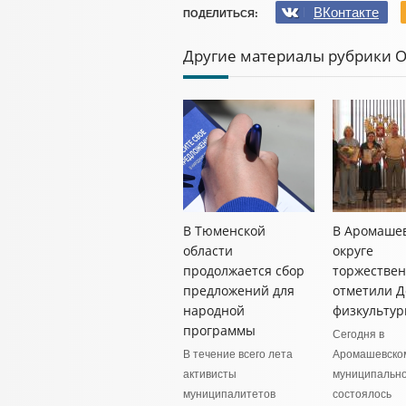
ВКонтакте
ПОДЕЛИТЬСЯ:
Другие материалы рубрики 
В Тюменской
В Аромаше
области
округе
продолжается сбор
торжестве
предложений для
отметили Д
народной
физкультур
программы
Сегодня в
В течение всего лета
Аромашевско
активисты
муниципально
муниципалитетов
состоялось