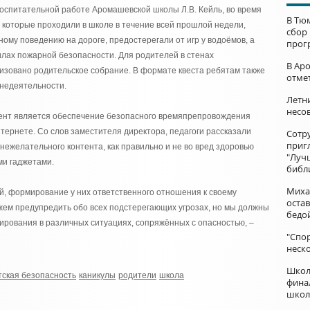
оспитательной работе Аромашевской школы Л.В. Кейль, во время
В Тю
, которые проходили в школе в течение всей прошлой недели,
сбор
ому поведению на дороге, предостерегали от игр у водоёмов, а
прог
лах пожарной безопасности. Для родителей в стенах
В Ар
изовано родительское собрание. В формате квеста ребятам также
отме
знедеятельности.
Летни
несо
ент является обеспечение безопасного времяпрепровождения
ернете. Со слов заместителя директора, педагоги рассказали
Сотр
приг
т нежелательного контента, как правильно и не во вред здоровью
"Луч
ми гаджетами.
библ
Миха
ей, формирование у них ответственного отношения к своему
остав
жем предупредить обо всех подстерегающих угрозах, но мы должны
бедо
гирования в различных ситуациях, сопряжённых с опасностью, –
"Спор
неск
Школ
тская безопасность
каникулы
родители
школа
фина
школ