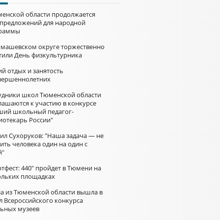
менской области продолжается
 предложений для народной
раммы
омашевском округе торжественно
тили День физкультурника
й отдых и занятость
вершеннолетних
удники школ Тюменской области
лашаются к участию в конкурсе
ший школьный педагог-
иотекарь России"
ил Сухоруков: "Наша задача — не
ить человека один на один с
й"
тфест: 440" пройдет в Тюмени на
ольких площадках
а из Тюменской области вышла в
л Всероссийского конкурса
ьных музеев