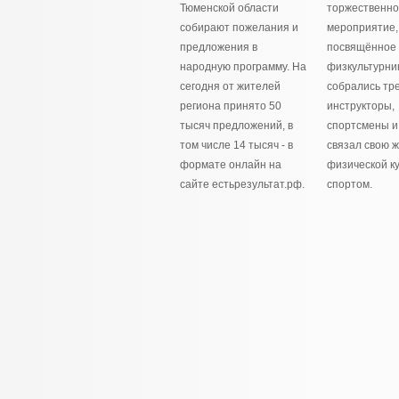
Тюменской области
торжественн
собирают пожелания и
мероприятие,
предложения в
посвящённое
народную программу. На
физкультурник
сегодня от жителей
собрались тр
региона принято 50
инструкторы,
тысяч предложений, в
спортсмены и 
том числе 14 тысяч - в
связал свою ж
формате онлайн на
физической ку
сайте естьрезультат.рф.
спортом.