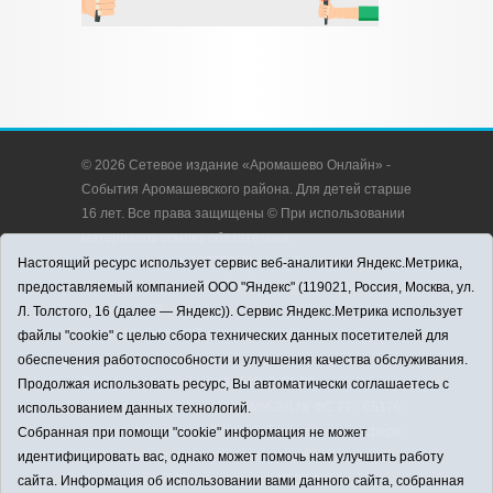
© 2026 Сетевое издание «Аромашево Онлайн» -
События Аромашевского района. Для детей старше
16 лет. Все права защищены © При использовании
материалов ссылка обязательна.
Адрес редакции: 627350, Россия, Тюменская
Настоящий ресурс использует сервис веб-аналитики Яндекс.Метрика,
область, Аромашевский район, с. Аромашево, ул.
предоставляемый компанией ООО "Яндекс" (119021, Россия, Москва, ул.
Кирова, д. 13.
Л. Толстого, 16 (далее — Яндекс)). Сервис Яндекс.Метрика использует
Адрес электронной почты редакции:
файлы "cookie" с целью сбора технических данных посетителей для
strudu72@obl72.ru
обеспечения работоспособности и улучшения качества обслуживания.
Телефон редакции: 8 (34545) 2-30-58
Продолжая использовать ресурс, Вы автоматически соглашаетесь с
Регистрационный номер СМИ ЭЛ № ФС 77 - 65176
использованием данных технологий.
выдано Федеральной службой по надзору в сфере
Собранная при помощи "cookie" информация не может
связи, информационных технологий и массовых
идентифицировать вас, однако может помочь нам улучшить работу
коммуникаций (Роскомнадзор) 28.03.2016 г.
сайта. Информация об использовании вами данного сайта, собранная