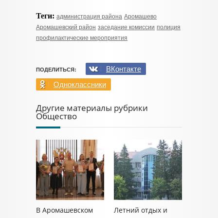
Теги:
администрация района
Аромашево
Аромашевский район
заседание комиссии
полиция
профилактические мероприятия
ВКонтакте
ПОДЕЛИТЬСЯ:
Одноклассники
Другие материалы рубрики
Общество
В Аромашевском
Летний отдых и