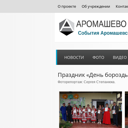
О проекте
Об учреждении
Конта
НОВОСТИ
ФОТО
ВИДЕО
Праздник «День борозд
Фоторепортаж: Сергея Степанюка.