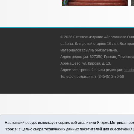
© 2026 Сетевое издание «Аромашево Онл
района. Для детей старше 16 лет. Все п
материалов ссылка обязательна.
Адрес редакции: 627350, Россия, Тюменска
Аромашево, ул. Кирова, д. 13.
Адрес электронной почты редакции:
strud
Телефон редакции: 8 (34545) 2-30-58
Настоящий ресурс использует сервис веб-аналитики Яндекс.Метрика, пред
"cookie" с целью сбора технических данных посетителей для обеспечени