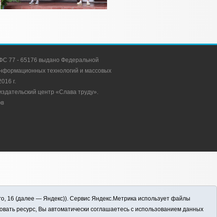
С 77 - 65176 выдано Федеральной
 информационных технологий и массовых
016 г.
здательский центр «Слава труду».
ов
го, 16 (далее — Яндекс)). Сервис Яндекс.Метрика использует файлы
овать ресурс, Вы автоматически соглашаетесь с использованием данных