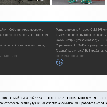
айн» - События Аромашевского
Регистрационный номер СМИ ЭЛ № Ф
рава защищены © При использовании
службой по надзору в сфере связи,
коммуникаций (Роскомнадзор) 28.03.2
я область, Аромашевский район, с.
Учредитель: АНО «Информационно-и
Главный редактор: А.Н. Барабанщик
u72@obl72.ru
Политика оператора
оставляемый компанией ООО "Яндекс" (119021, Россия, Москва, ул. Л. Толсто
я работоспособности и улучшения качества обслуживания. Продолжая использ