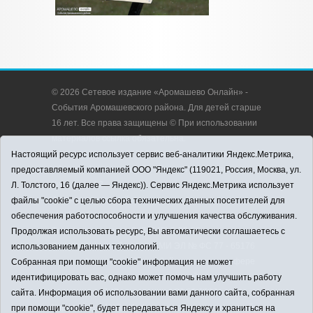
© 2026 Сетевое издание «Аромашево Онлайн» -
События Аромашевского района. Для детей старше
16 лет. Все права защищены © При использовании
материалов ссылка обязательна.
Адрес редакции: 627350, Россия, Тюменская
Настоящий ресурс использует сервис веб-аналитики Яндекс.Метрика,
область, Аромашевский район, с. Аромашево, ул.
предоставляемый компанией ООО "Яндекс" (119021, Россия, Москва, ул.
Кирова, д. 13.
Л. Толстого, 16 (далее — Яндекс)). Сервис Яндекс.Метрика использует
Адрес электронной почты редакции:
файлы "cookie" с целью сбора технических данных посетителей для
strudu72@obl72.ru
обеспечения работоспособности и улучшения качества обслуживания.
Телефон редакции: 8 (34545) 2-30-58
Продолжая использовать ресурс, Вы автоматически соглашаетесь с
Регистрационный номер СМИ ЭЛ № ФС 77 - 65176
использованием данных технологий.
выдано Федеральной службой по надзору в сфере
Собранная при помощи "cookie" информация не может
связи, информационных технологий и массовых
идентифицировать вас, однако может помочь нам улучшить работу
коммуникаций (Роскомнадзор) 28.03.2016 г.
сайта. Информация об использовании вами данного сайта, собранная
Учредитель: АНО «Информационно-издательский
при помощи "cookie", будет передаваться Яндексу и храниться на